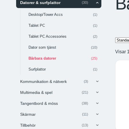
B
Datorer & surfplattor
(30)
Desktop/Tower Accs
(1)
Tablet PC
(1)
Tablet PC Accessories
(2)
Dator som tjänst
(10)
Visar 
Bärbara datorer
(25)
Surfplattor
(1)
Kommunikation & nätverk
(3)
Multimedia & spel
(21)
Tangentbord & möss
(38)
Skärmar
(11)
Tillbehör
(13)