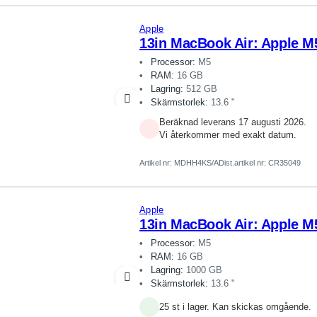
Apple
13in MacBook Air: Apple M
Processor:
M5
RAM:
16 GB
Lagring:
512 GB
Skärmstorlek:
13.6 "
Beräknad leverans 17 augusti 2026.
Vi återkommer med exakt datum.
Artikel nr:
MDHH4KS/A
Dist.artikel nr: CR35049
Apple
13in MacBook Air: Apple M
Processor:
M5
RAM:
16 GB
Lagring:
1000 GB
Skärmstorlek:
13.6 "
25 st i lager. Kan skickas omgående.