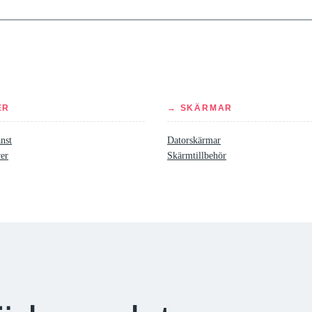
ER
→ SKÄRMAR
nst
Datorskärmar
rer
Skärmtillbehör