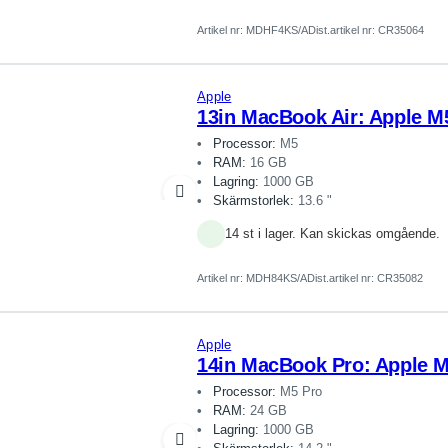
Artikel nr:
MDHF4KS/A
Dist.artikel nr: CR35064
Apple
13in MacBook Air: Apple M5
Processor:
M5
RAM:
16 GB
Lagring:
1000 GB
Skärmstorlek:
13.6 "
14 st i lager. Kan skickas omgående.
Artikel nr:
MDH84KS/A
Dist.artikel nr: CR35082
Apple
14in MacBook Pro: Apple M
Processor:
M5 Pro
RAM:
24 GB
Lagring:
1000 GB