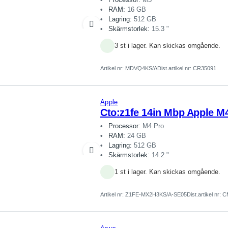
RAM:
16 GB
Lagring:
512 GB
Skärmstorlek:
15.3 "
3 st i lager. Kan skickas omgående.
Artikel nr:
MDVQ4KS/A
Dist.artikel nr: CR35091
Apple
Cto:z1fe 14in Mbp Apple M
Processor:
M4 Pro
RAM:
24 GB
Lagring:
512 GB
Skärmstorlek:
14.2 "
1 st i lager. Kan skickas omgående.
Artikel nr:
Z1FE-MX2H3KS/A-SE05
Dist.artikel nr: