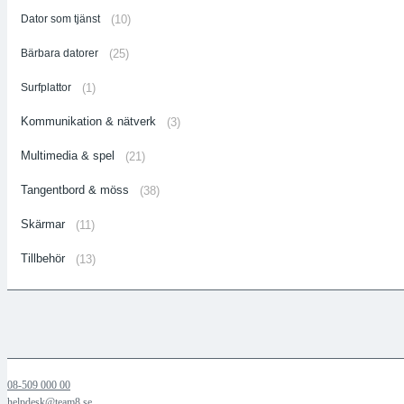
Dator som tjänst
(10)
Bärbara datorer
(25)
Surfplattor
(1)
Kommunikation & nätverk
(3)
Multimedia & spel
(21)
Tangentbord & möss
(38)
Skärmar
(11)
Tillbehör
(13)
08-509 000 00
helpdesk@team8.se