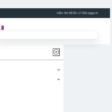
mån–fre 08:00–17:00
Logga in
0