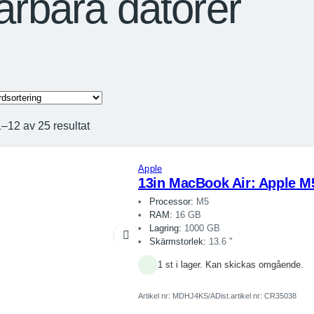
ärbara datorer
1–12 av 25 resultat
Apple
13in MacBook Air: Apple M
Processor:
M5
RAM:
16 GB
Lagring:
1000 GB
Skärmstorlek:
13.6 "
1 st i lager. Kan skickas omgående.
Artikel nr:
MDHJ4KS/A
Dist.artikel nr: CR35038