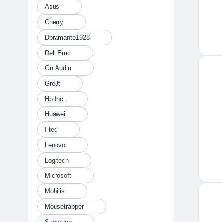
Asus
Cherry
Dbramante1928
Dell Emc
Gn Audio
Gre8t
Hp Inc.
Huawei
I-tec
Lenovo
Logitech
Microsoft
Mobilis
Mousetrapper
Samsung