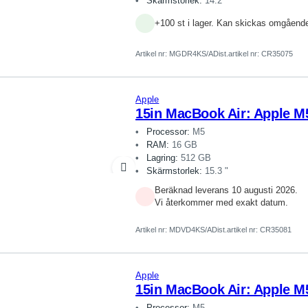
Skärmstorlek:
14.2 "
+100 st i lager. Kan skickas omgåend
Artikel nr:
MGDR4KS/A
Dist.artikel nr: CR35075
Apple
15in MacBook Air: Apple M
Processor:
M5
RAM:
16 GB
Lagring:
512 GB
Skärmstorlek:
15.3 "
Beräknad leverans 10 augusti 2026.
Vi återkommer med exakt datum.
Artikel nr:
MDVD4KS/A
Dist.artikel nr: CR35081
Apple
15in MacBook Air: Apple M
Processor:
M5