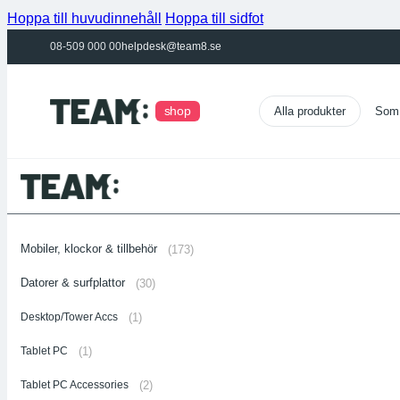
Hoppa till huvudinnehåll
Hoppa till sidfot
08-509 000 00
helpdesk@team8.se
shop
Som 
Mobiler, klockor & tillbehör
(173)
Datorer & surfplattor
(30)
Desktop/Tower Accs
(1)
Tablet PC
(1)
Tablet PC Accessories
(2)