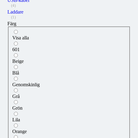
USB-kabel
(4)
Laddare
(1)
Färg
Visa alla
601
Beige
Blå
Genomskinlig
Grå
Grön
Lila
Orange