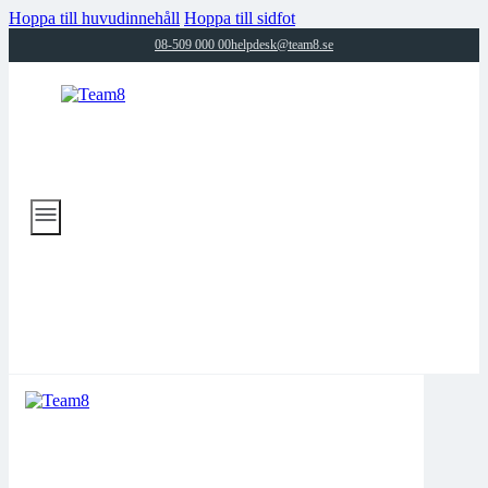
Hoppa till huvudinnehåll
Hoppa till sidfot
08-509 000 00
helpdesk@team8.se