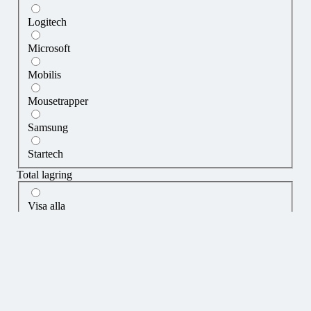
Logitech
Microsoft
Mobilis
Mousetrapper
Samsung
Startech
Total lagring
Visa alla
1000 GB
256 GB
512 GB
RAM