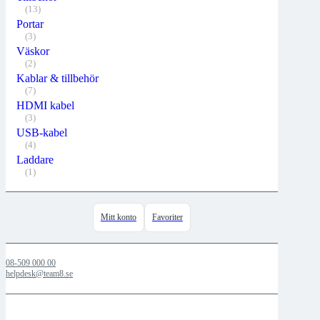
(13)
Portar
(3)
Väskor
(2)
Kablar & tillbehör
(7)
HDMI kabel
(3)
USB-kabel
(4)
Laddare
(1)
Mitt konto
Favoriter
08-509 000 00
helpdesk@team8.se