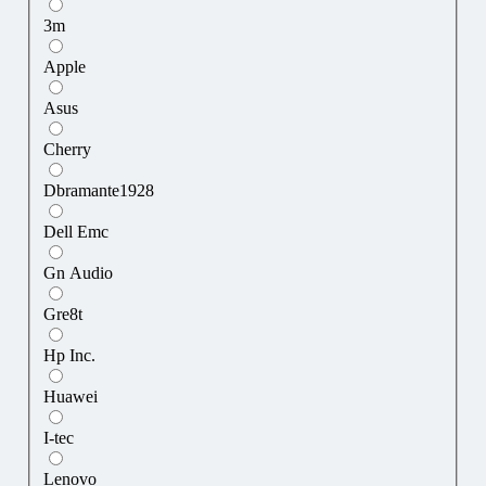
3m
Apple
Asus
Cherry
Dbramante1928
Dell Emc
Gn Audio
Gre8t
Hp Inc.
Huawei
I-tec
Lenovo