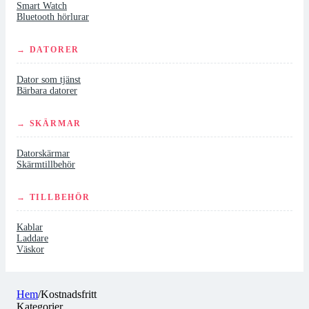
Smart Watch
Bluetooth hörlurar
→ DATORER
Dator som tjänst
Bärbara datorer
→ SKÄRMAR
Datorskärmar
Skärmtillbehör
→ TILLBEHÖR
Kablar
Laddare
Väskor
Hem
/
Kostnadsfritt
Kategorier