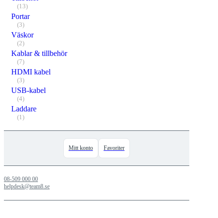
(13)
Portar
(3)
Väskor
(2)
Kablar & tillbehör
(7)
HDMI kabel
(3)
USB-kabel
(4)
Laddare
(1)
Mitt konto
Favoriter
08-509 000 00
helpdesk@team8.se