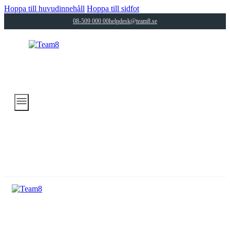
Hoppa till huvudinnehåll
Hoppa till sidfot
08-509 000 00
helpdesk@team8.se