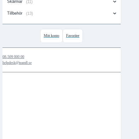
Skärmar
(11)
Tillbehör
(13)
Mitt konto
Favoriter
08-509 000 00
helpdesk@team8.se