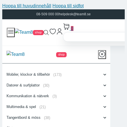
Hoppa till huvudinnehåll
Hoppa till sidfot
08-509 000 00
helpdesk@team8.se
0
shop
shop
Mobiler, klockor & tillbehör
(173)
Datorer & surfplattor
(30)
Kommunikation & nätverk
(3)
Multimedia & spel
(21)
Tangentbord & möss
(38)