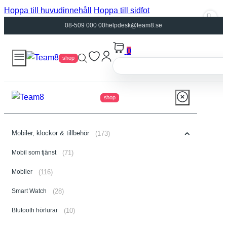
Hoppa till huvudinnehåll
Hoppa till sidfot
08-509 000 00
helpdesk@team8.se
0
shop
shop
Mobiler, klockor & tillbehör
(173)
Mobil som tjänst
(71)
Mobiler
(116)
Smart Watch
(28)
Blutooth hörlurar
(10)