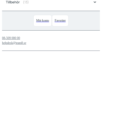
(13)
Tillbehör
Mitt konto
Favoriter
08-509 000 00
helpdesk@team8.se