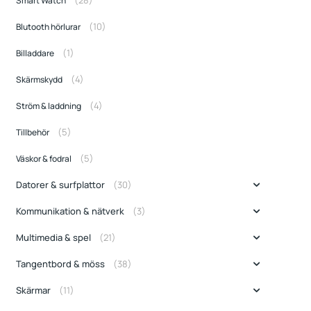
Smart Watch
(10)
Blutooth hörlurar
(1)
Billaddare
(4)
Skärmskydd
(4)
Ström & laddning
(5)
Tillbehör
(5)
Väskor & fodral
(30)
Datorer & surfplattor
(3)
Kommunikation & nätverk
(21)
Multimedia & spel
(38)
Tangentbord & möss
(11)
Skärmar