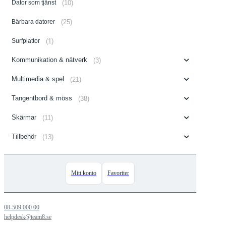
Dator som tjänst
(10)
Bärbara datorer
(25)
Surfplattor
(1)
Kommunikation & nätverk
(3)
Multimedia & spel
(21)
Tangentbord & möss
(38)
Skärmar
(11)
Tillbehör
(13)
Mitt konto
Favoriter
08-509 000 00
helpdesk@team8.se