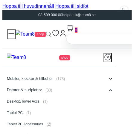
Hoppa till huvudinnehåll
Hoppa till sidfot
08-509 000 00
helpdesk@team8.se
0
shop
shop
Mobiler, klockor & tillbehör
(173)
Datorer & surfplattor
(30)
Desktop/Tower Accs
(1)
Tablet PC
(1)
Tablet PC Accessories
(2)