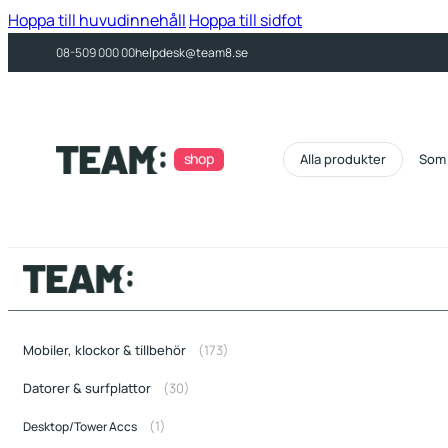
Hoppa till huvudinnehåll
Hoppa till sidfot
08-509 000 00
helpdesk@team8.se
shop
Som 
(173)
Mobiler, klockor & tillbehör
(30)
Datorer & surfplattor
(1)
Desktop/Tower Accs