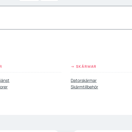
R
→ SKÄRMAR
jänst
Datorskärmar
orer
Skärmtillbehör