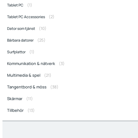
(1)
Tablet PC
(2)
Tablet PC Accessories
(10)
Dator som tjänst
(25)
Bärbara datorer
(1)
Surfplattor
(3)
Kommunikation & nätverk
(21)
Multimedia & spel
(38)
Tangentbord & möss
(11)
Skärmar
(13)
Tillbehör