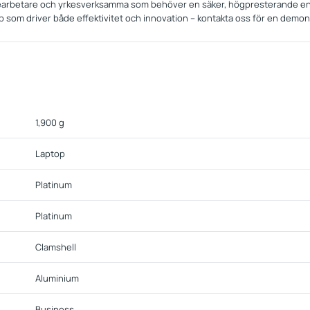
injearbetare och yrkesverksamma som behöver en säker, högpresterande enh
top som driver både effektivitet och innovation – kontakta oss för en demon
1,900 g
Laptop
Platinum
Platinum
Clamshell
Aluminium
Business