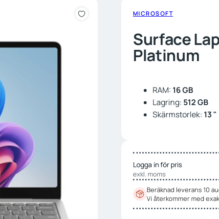
MICROSOFT
Surface Lap
Platinum
RAM:
16 GB
Lagring:
512 GB
Skärmstorlek:
13 "
Logga in för pris
exkl. moms
Beräknad leverans 10 au
Vi återkommer med exak