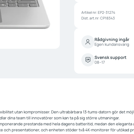
Artikel nr:
EP2-31274
Dist. art.nr: CP18343
Rådgivning ingår
Egen kundansvarig
Svensk support
08–17
ibilitet utan kompromisser. Den ultrabärbara 13-tums-datorn gör det möjli
ar dina team till innovatörer som kan ta på sig större utmaningar.
 imponerande prestanda med hela dagens batteritid, medan den eleganta
te och presentationer, och enheten stöder två 4K-monitorer för utökad pr