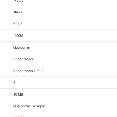
178 ppi
sRGB
60 Hz
1000:1
Qualcomm
Snapdragon
Snapdragon X Plus
8
30 MB
Qualcomm Hexagon