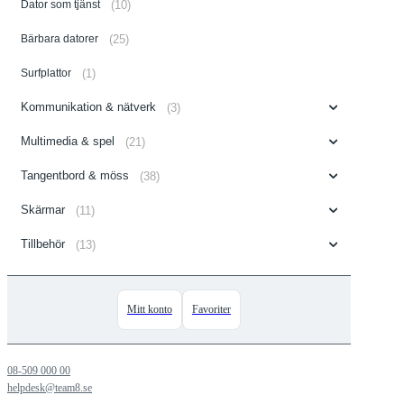
Dator som tjänst
(10)
Bärbara datorer
(25)
Surfplattor
(1)
Kommunikation & nätverk
(3)
Multimedia & spel
(21)
Tangentbord & möss
(38)
Skärmar
(11)
Tillbehör
(13)
Mitt konto
Favoriter
08-509 000 00
helpdesk@team8.se