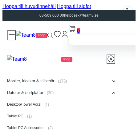
Hoppa till huvudinnehåll
Hoppa till sidfot
08-509 000 00
helpdesk@team8.se
0
shop
shop
Mobiler, klockor & tillbehör
(173)
Datorer & surfplattor
(30)
Desktop/Tower Accs
(1)
Tablet PC
(1)
Tablet PC Accessories
(2)