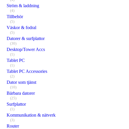
Ström & laddning
(4)
Tillbehör
(5)
Väskor & fodral
(5)
Datorer & surfplattor
(30)
Desktop/Tower Accs
(1)
Tablet PC
(1)
Tablet PC Accessories
(2)
Dator som tjänst
(10)
Bärbara datorer
(25)
Surfplattor
(1)
Kommunikation & nätverk
(3)
Router