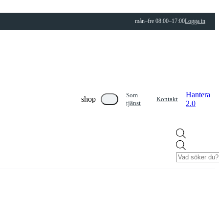
mån–fre 08:00–17:00
Logga in
Hantera
Som
shop
Kontakt
tjänst
2.0
Products
search