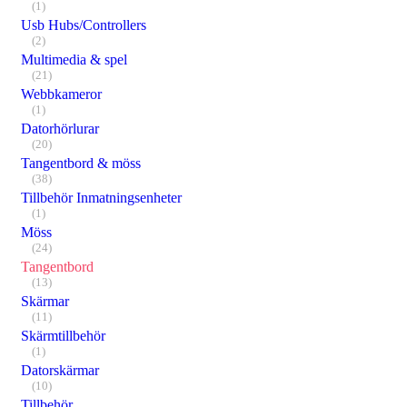
(1)
Usb Hubs/Controllers
(2)
Multimedia & spel
(21)
Webbkameror
(1)
Datorhörlurar
(20)
Tangentbord & möss
(38)
Tillbehör Inmatningsenheter
(1)
Möss
(24)
Tangentbord
(13)
Skärmar
(11)
Skärmtillbehör
(1)
Datorskärmar
(10)
Tillbehör