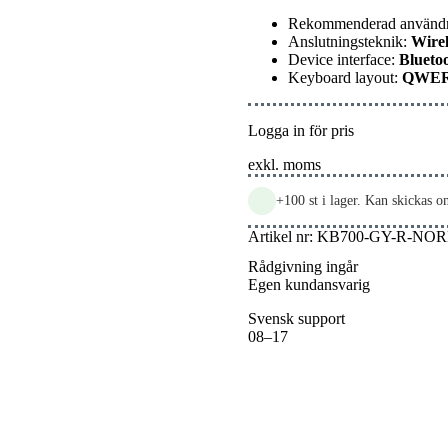
Rekommenderad använd
Anslutningsteknik:
Wirel
Device interface:
Blueto
Keyboard layout:
QWE
Logga in för pris
exkl. moms
+100 st i lager. Kan skickas 
Artikel nr:
KB700-GY-R-NOR
Rådgivning ingår
Egen kundansvarig
Svensk support
08–17