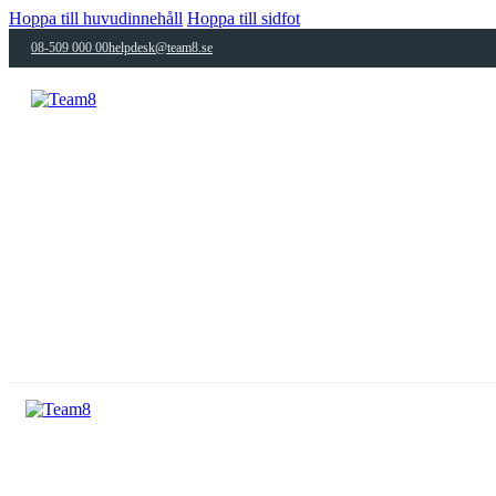
Hoppa till huvudinnehåll
Hoppa till sidfot
08-509 000 00
helpdesk@team8.se