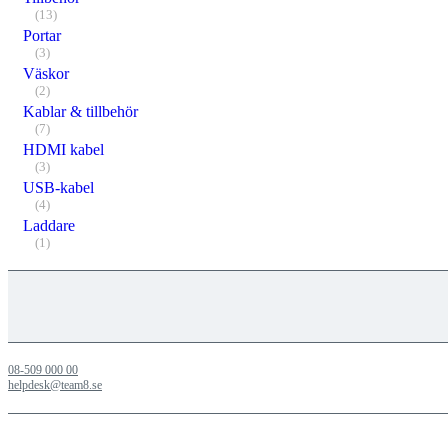
(13)
Portar
(3)
Väskor
(2)
Kablar & tillbehör
(7)
HDMI kabel
(3)
USB-kabel
(4)
Laddare
(1)
08-509 000 00
helpdesk@team8.se