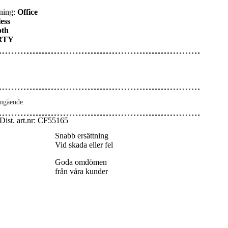
ning:
Office
ess
oth
RTY
omgående.
Dist. art.nr: CF55165
Snabb ersättning
Vid skada eller fel
Goda omdömen
från våra kunder