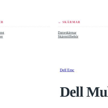
ER
→ SKÄRMAR
nst
Datorskärmar
rer
Skärmtillbehör
Dell Emc
Dell Mul