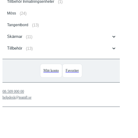
Tillbehör Inmatningsenheter
(1)
Möss
(24)
Tangentbord
(13)
Skärmar
(11)
Tillbehör
(13)
Mitt konto
Favoriter
08-509 000 00
helpdesk@team8.se