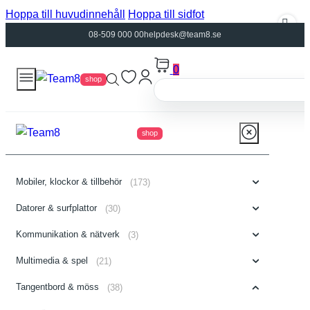
Hoppa till huvudinnehåll
Hoppa till sidfot
08-509 000 00
helpdesk@team8.se
0
shop
shop
Mobiler, klockor & tillbehör
(173)
Datorer & surfplattor
(30)
Kommunikation & nätverk
(3)
Multimedia & spel
(21)
Tangentbord & möss
(38)