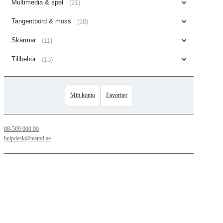
Multimedia & spel
(21)
Tangentbord & möss
(38)
Skärmar
(11)
Tillbehör
(13)
Mitt konto
Favoriter
08-509 000 00
helpdesk@team8.se