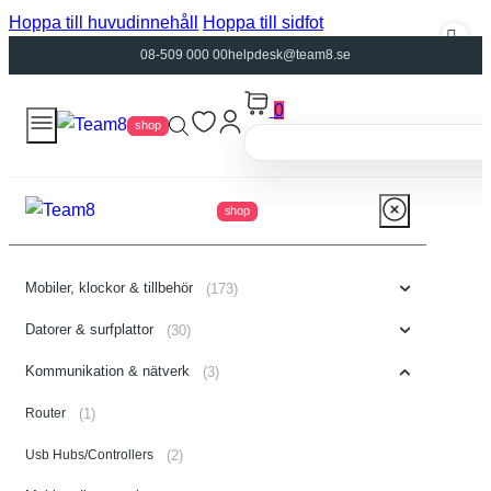
Hoppa till huvudinnehåll
Hoppa till sidfot
08-509 000 00
helpdesk@team8.se
0
shop
shop
Mobiler, klockor & tillbehör
(173)
Datorer & surfplattor
(30)
Kommunikation & nätverk
(3)
Router
(1)
Usb Hubs/Controllers
(2)