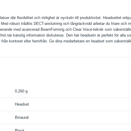
er där flexibilitet och rörlighet är nyckeln till produktivitet. Headsettet er
. Med robust trådlös DECT-anslutning och långräckvidd arbetar du friare och m
nerande med avancerad BeamForming och Clear Voice-teknik som säkerställer 
rid när känslig information diskuteras. Den här headsetn är perfekt för alla
rån kontoret eller hemifrån. Ge dina medarbetare en headset som säkerställe
0,260 g
Headset
Binaural
Black