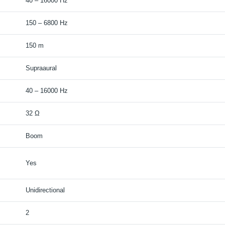
40 – 16000 Hz
150 – 6800 Hz
150 m
Supraaural
40 – 16000 Hz
32 Ω
Boom
Yes
Unidirectional
2