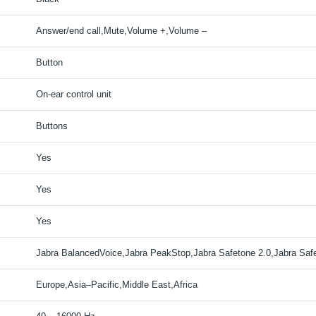
Answer/end call,Mute,Volume +,Volume –
Button
On-ear control unit
Buttons
Yes
Yes
Yes
Jabra BalancedVoice,Jabra PeakStop,Jabra Safetone 2.0,Jabra Saf
Europe,Asia–Pacific,Middle East,Africa