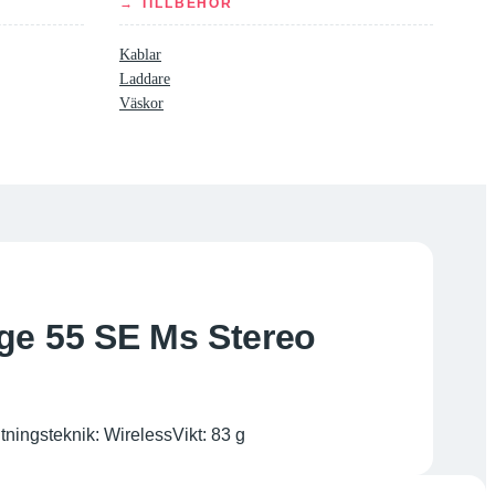
→ TILLBEHÖR
Kablar
Laddare
Väskor
ge 55 SE Ms Stereo
ningsteknik: WirelessVikt: 83 g