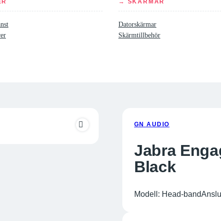
ER
→ SKÄRMAR
nst
Datorskärmar
rer
Skärmtillbehör
GN AUDIO
Jabra Enga
Black
Modell: Head-bandAnslut