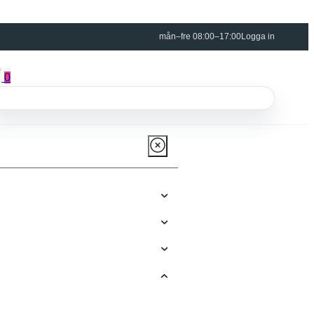
mån–fre 08:00–17:00
Logga in
0