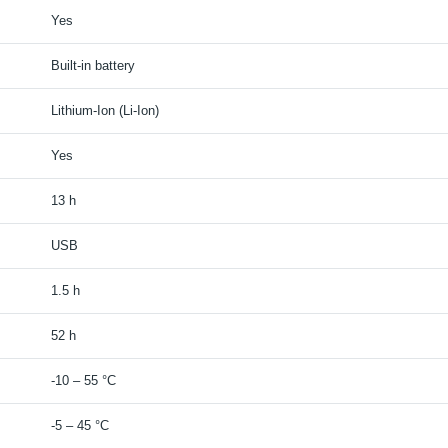
Yes
Built-in battery
Lithium-Ion (Li-Ion)
Yes
13 h
USB
1.5 h
52 h
-10 – 55 °C
-5 – 45 °C