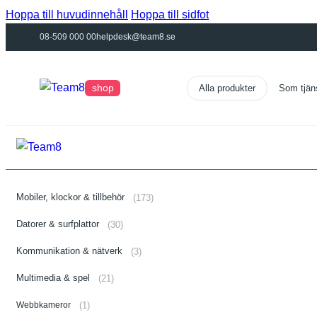
Hoppa till huvudinnehåll
Hoppa till sidfot
08-509 000 00
helpdesk@team8.se
shop
Som tjän
Mobiler, klockor & tillbehör
(173)
Datorer & surfplattor
(30)
Kommunikation & nätverk
(3)
Multimedia & spel
(21)
Webbkameror
(1)