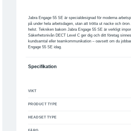
Jabra Engage 55 SE är specialdesignad för moderna arbetsplats
på under hela arbetsdagen, utan att trötta ut nacke och öron
helst. Tekniken bakom Jabra Engage 55 SE är verkligt impo
Säkerhetsnivån DECT Level C ger dig och ditt företag sinnesf
kundsamtal eller teamkommunikation – oavsett om du jobbar f
Engage 55 SE idag.
Specifikation
VIKT
PRODUCT TYPE
HEADSET TYPE
FÄRG