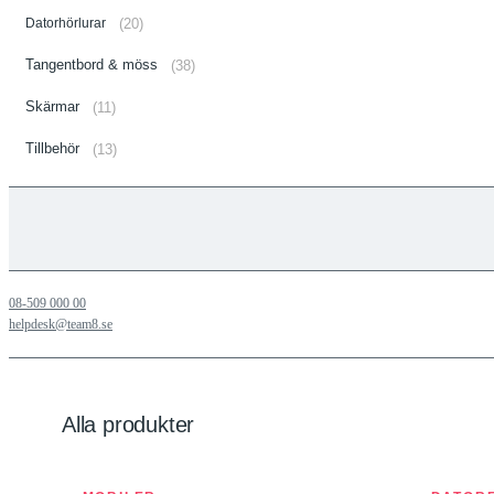
Datorhörlurar
(20)
Tangentbord & möss
(38)
Skärmar
(11)
Tillbehör
(13)
08-509 000 00
helpdesk@team8.se
Alla produkter