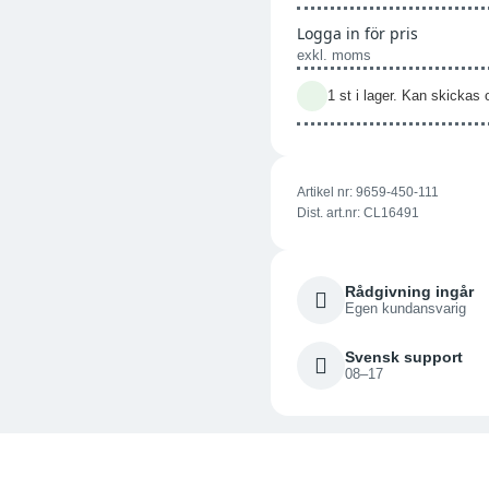
Logga in för pris
exkl. moms
1 st i lager. Kan skicka
Artikel nr:
9659-450-111
Dist. art.nr: CL16491
Rådgivning ingår
Egen kundansvarig
Svensk support
08–17