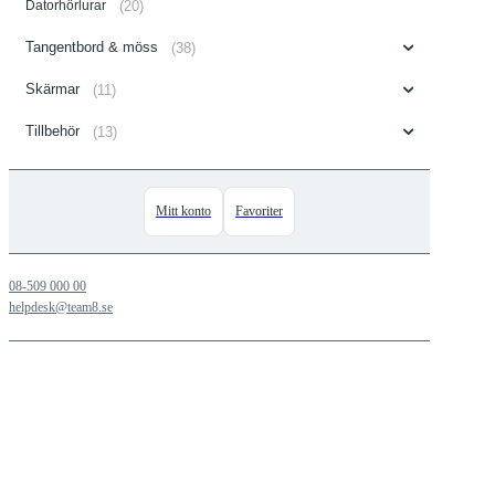
Datorhörlurar
(20)
Tangentbord & möss
(38)
Skärmar
(11)
Tillbehör
(13)
Mitt konto
Favoriter
08-509 000 00
helpdesk@team8.se