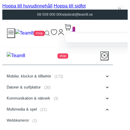
Hoppa till huvudinnehåll
Hoppa till sidfot
08-509 000 00
helpdesk@team8.se
0
shop
shop
Mobiler, klockor & tillbehör
(173)
Datorer & surfplattor
(30)
Kommunikation & nätverk
(3)
Multimedia & spel
(21)
Webbkameror
(1)