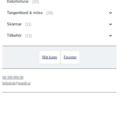
Datorhörlurar
(20)
Tangentbord & möss
(38)
Skärmar
(11)
Tillbehör
(13)
Mitt konto
Favoriter
08-509 000 00
helpdesk@team8.se