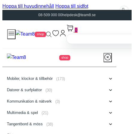
Hoppa till huvudinnehåll
Hoppa till sidfot
08-509 000 00
helpdesk@team8.se
0
shop
shop
Mobiler, klockor & tillbehör
(173)
Datorer & surfplattor
(30)
Kommunikation & nätverk
(3)
Multimedia & spel
(21)
Tangentbord & möss
(38)