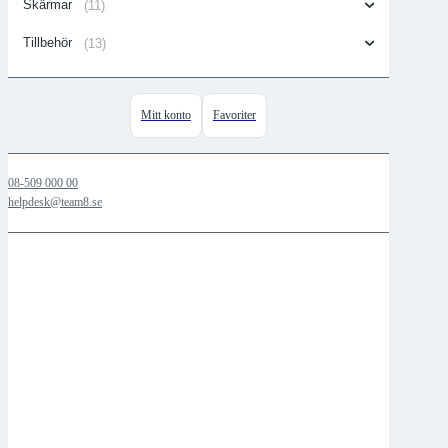
Skärmar
(11)
Tillbehör
(13)
Mitt konto
Favoriter
08-509 000 00
helpdesk@team8.se