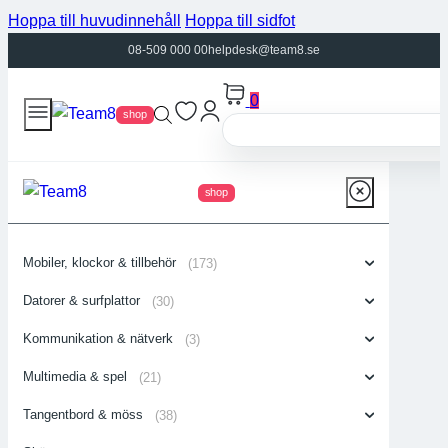
Hoppa till huvudinnehåll
Hoppa till sidfot
08-509 000 00
helpdesk@team8.se
0
shop
shop
Mobiler, klockor & tillbehör
(173)
Datorer & surfplattor
(30)
Kommunikation & nätverk
(3)
Multimedia & spel
(21)
Tangentbord & möss
(38)