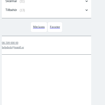
Skärmar
(11)
Tillbehör
(13)
Mitt konto
Favoriter
08-509 000 00
helpdesk@team8.se