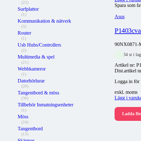
(25)
Spara som fa
Surfplattor
(1)
Asus
Kommunikation & nätverk
(3)
P1403cva 
Router
(1)
90NX0871-M
Usb Hubs/Controllers
(2)
34 st i l
Multimedia & spel
(21)
Artikel nr:
P
Webbkameror
Dist.artikel 
(1)
Datorhörlurar
Logga in för 
(20)
exkl. moms
Tangentbord & möss
Lägg i varuk
(38)
Tillbehör Inmatningsenheter
(1)
Ladda fle
Möss
(24)
Tangentbord
(13)
Skärmar