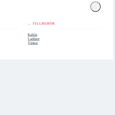
→ TILLBEHÖR
Kablar
Laddare
Väskor