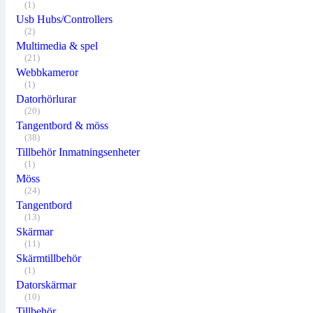
(1)
Usb Hubs/Controllers
(2)
Multimedia & spel
(21)
Webbkameror
(1)
Datorhörlurar
(20)
Tangentbord & möss
(38)
Tillbehör Inmatningsenheter
(1)
Möss
(24)
Tangentbord
(13)
Skärmar
(11)
Skärmtillbehör
(1)
Datorskärmar
(10)
Tillbehör