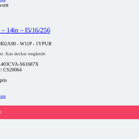
vorit
– 14in – I5/16/256
02A90 - W11P - 1YPUR
ager. Kan skickas omgående.
1403CVA-S61687X
nr: CS20064
pris
org
r