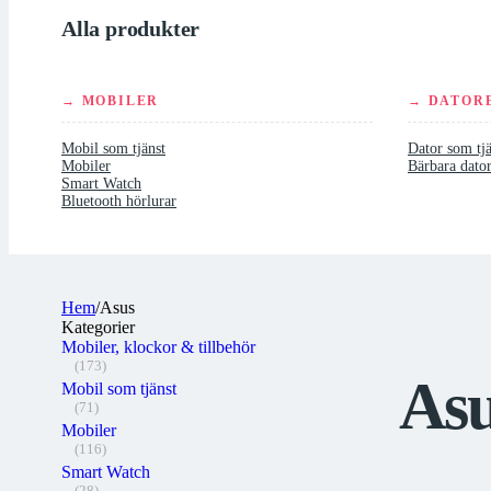
Alla produkter
→ MOBILER
→ DATOR
Mobil som tjänst
Dator som tjä
Mobiler
Bärbara dato
Smart Watch
Bluetooth hörlurar
Hem
/
Asus
Kategorier
Mobiler, klockor & tillbehör
(173)
As
Mobil som tjänst
(71)
Mobiler
(116)
Smart Watch
(28)