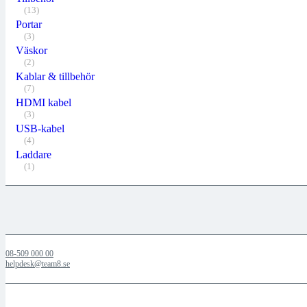
(13)
Portar
(3)
Väskor
(2)
Kablar & tillbehör
(7)
HDMI kabel
(3)
USB-kabel
(4)
Laddare
(1)
08-509 000 00
helpdesk@team8.se