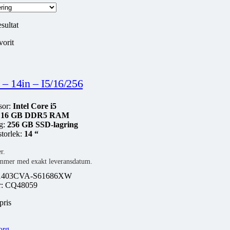
esultat
vorit
– 14in – I5/16/256
sor:
Intel Core i5
:
16 GB DDR5 RAM
g:
256 GB SSD-lagring
torlek:
14 “
r.
mmer med exakt leveransdatum.
1403CVA-S61686XW
 nr: CQ48059
pris
org