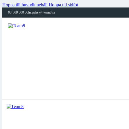
Hoppa till huvudinnehåll
Hoppa till sidfot
08-509 000 00
helpdesk@team8.se