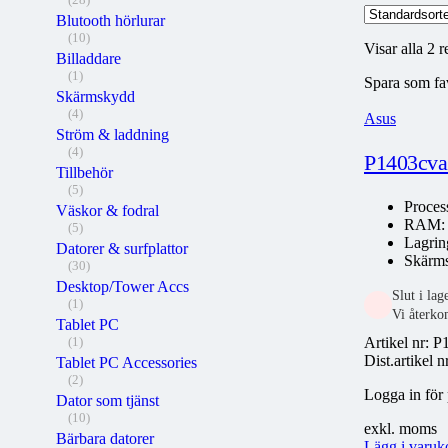
Blutooth hörlurar
(10)
Visar alla 2 r
Billaddare
(1)
Spara som fa
Skärmskydd
(4)
Asus
Ström & laddning
(4)
P1403cva 
Tillbehör
(5)
Proces
Väskor & fodral
RAM
(5)
Lagrin
Datorer & surfplattor
Skärms
(30)
Desktop/Tower Accs
Slut i lage
(1)
Vi återko
Tablet PC
Artikel nr:
P
(1)
Dist.artikel
Tablet PC Accessories
(2)
Logga in för 
Dator som tjänst
(10)
exkl. moms
Bärbara datorer
Lägg i varuk