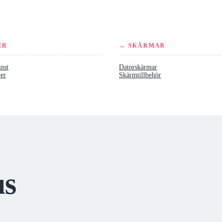
ER
→ SKÄRMAR
nst
Datorskärmar
rer
Skärmtillbehör
us