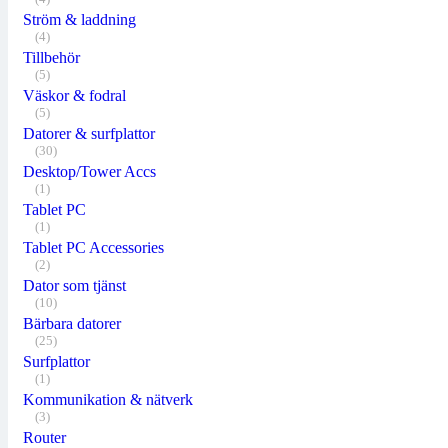
Ström & laddning
(4)
Tillbehör
(5)
Väskor & fodral
(5)
Datorer & surfplattor
(30)
Desktop/Tower Accs
(1)
Tablet PC
(1)
Tablet PC Accessories
(2)
Dator som tjänst
(10)
Bärbara datorer
(25)
Surfplattor
(1)
Kommunikation & nätverk
(3)
Router