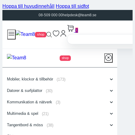
Hoppa till huvudinnehåll
Hoppa till sidfot
08-509 000 00
helpdesk@team8.se
0
shop
shop
Mobiler, klockor & tillbehör
(173)
Datorer & surfplattor
(30)
Kommunikation & nätverk
(3)
Multimedia & spel
(21)
Tangentbord & möss
(38)