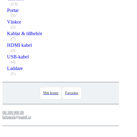
(13)
Portar
(3)
Väskor
(2)
Kablar & tillbehör
(7)
HDMI kabel
(3)
USB-kabel
(4)
Laddare
(1)
Mitt konto
Favoriter
08-509 000 00
helpdesk@team8.se