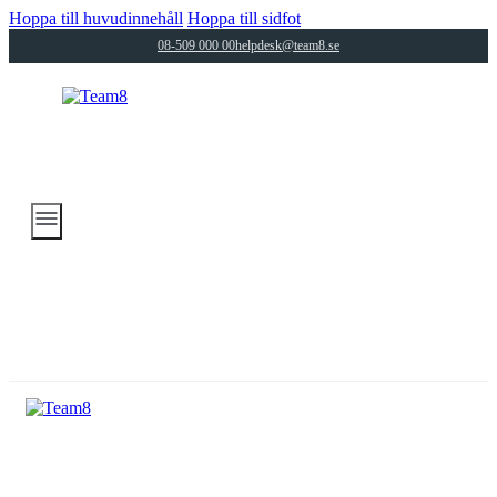
Hoppa till huvudinnehåll
Hoppa till sidfot
08-509 000 00
helpdesk@team8.se