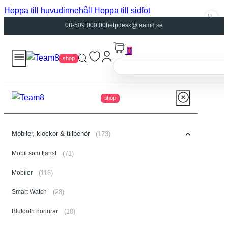
Hoppa till huvudinnehåll
Hoppa till sidfot
08-509 000 00
helpdesk@team8.se
0
shop
shop
Mobiler, klockor & tillbehör
(173)
Mobil som tjänst
(71)
Mobiler
(116)
Smart Watch
(28)
Blutooth hörlurar
(10)