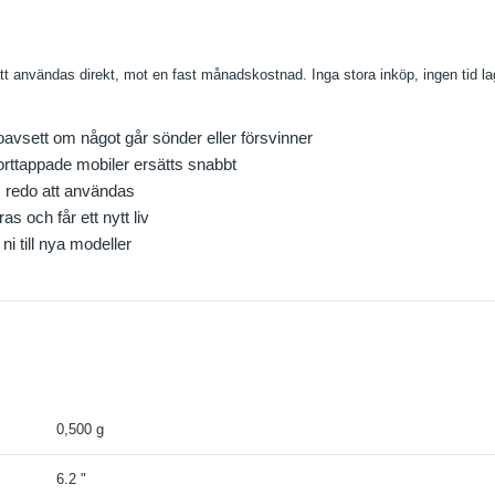
tt användas direkt, mot en fast månadskostnad. Inga stora inköp, ingen tid la
sett om något går sönder eller försvinner
borttappade mobiler ersätts snabbt
s redo att användas
s och får ett nytt liv
ni till nya modeller
0,500 g
6.2 "