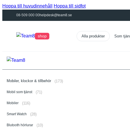
Hoppa till huvudinnehåll
Hoppa till sidfot
08-509 000 00
helpdesk@team8.se
shop
Som tjän
Mobiler, klockor & tillbehör
(173)
Mobil som tjänst
(71)
Mobiler
(116)
Smart Watch
(28)
Blutooth hörlurar
(10)