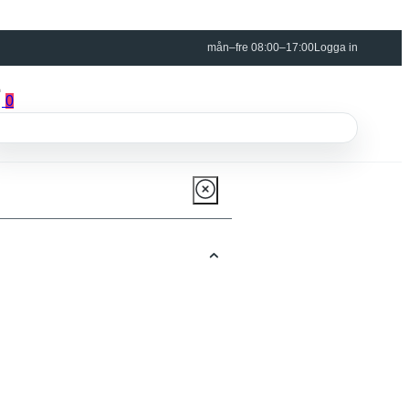
mån–fre 08:00–17:00
Logga in
0