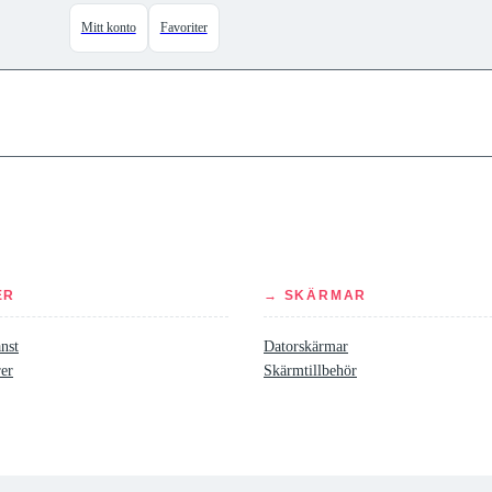
Mitt konto
Favoriter
ER
→ SKÄRMAR
nst
Datorskärmar
rer
Skärmtillbehör