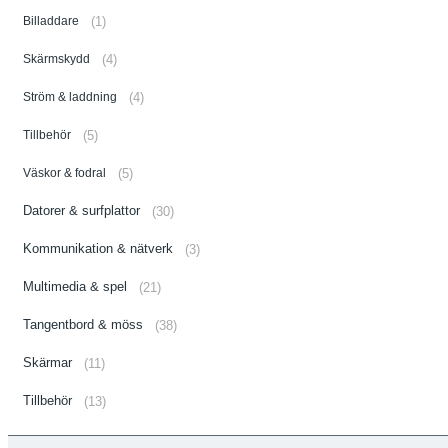
Billaddare
(1)
Skärmskydd
(4)
Ström & laddning
(4)
Tillbehör
(5)
Väskor & fodral
(5)
Datorer & surfplattor
(30)
Kommunikation & nätverk
(3)
Multimedia & spel
(21)
Tangentbord & möss
(38)
Skärmar
(11)
Tillbehör
(13)