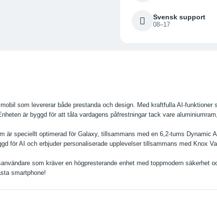
Svensk support
08–17
obil som levererar både prestanda och design. Med kraftfulla AI-funktioner s
Enheten är byggd för att tåla vardagens påfrestningar tack vare aluminiumram,
som är speciellt optimerad för Galaxy, tillsammans med en 6,2-tums Dynami
 för AI och erbjuder personaliserade upplevelser tillsammans med Knox Vault 
användare som kräver en högpresterande enhet med toppmodern säkerhet och e
ästa smartphone!