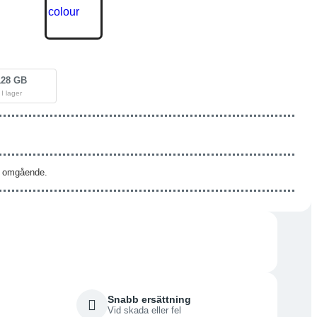
128 GB
I lager
as omgående.
Snabb ersättning
Vid skada eller fel