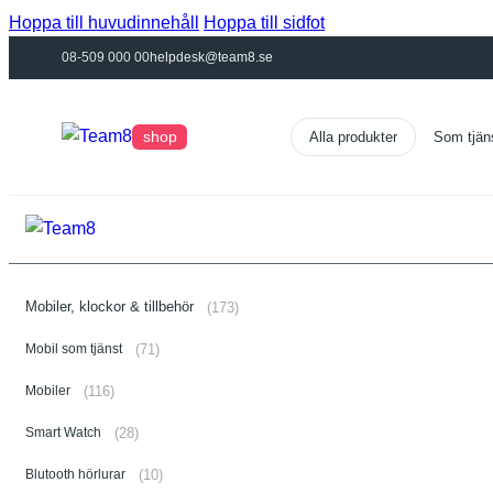
Hoppa till huvudinnehåll
Hoppa till sidfot
08-509 000 00
helpdesk@team8.se
shop
Som tjän
Mobiler, klockor & tillbehör
(173)
Mobil som tjänst
(71)
Mobiler
(116)
Smart Watch
(28)
Blutooth hörlurar
(10)