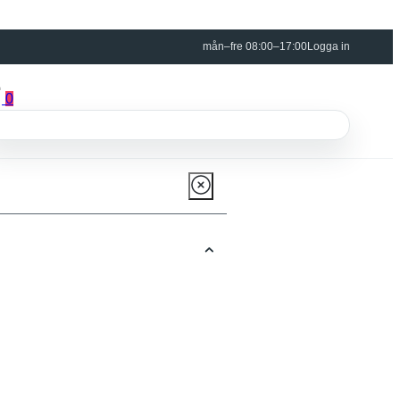
mån–fre 08:00–17:00
Logga in
0