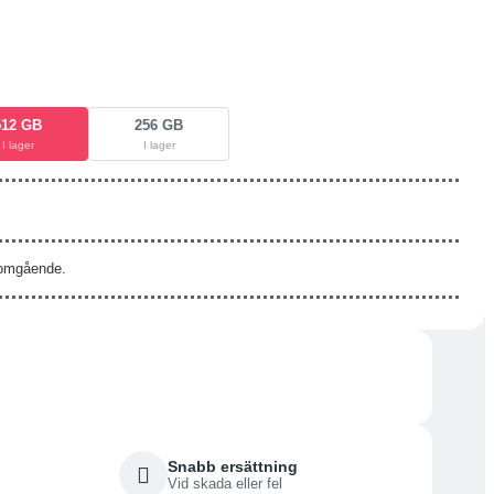
512 GB
256 GB
I lager
I lager
s omgående.
Snabb ersättning
Vid skada eller fel