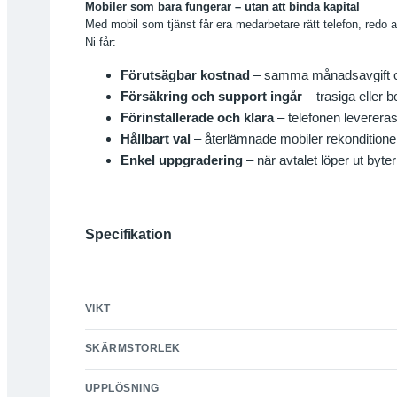
Mobiler som bara fungerar – utan att binda kapital
Med mobil som tjänst får era medarbetare rätt telefon, redo a
Ni får:
Förutsägbar kostnad
– samma månadsavgift oav
Försäkring och support ingår
– trasiga eller 
Förinstallerade och klara
– telefonen leverera
Hållbart val
– återlämnade mobiler rekonditionera
Enkel uppgradering
– när avtalet löper ut byter 
Specifikation
VIKT
SKÄRMSTORLEK
UPPLÖSNING