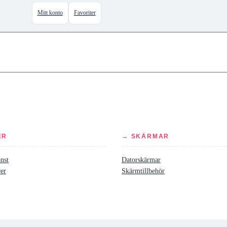
Mitt konto
Favoriter
ER
→ SKÄRMAR
nst
Datorskärmar
rer
Skärmtillbehör