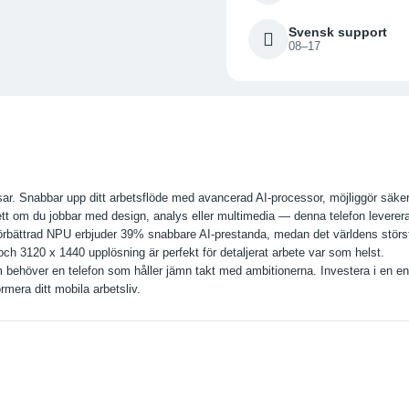
Svensk support
08–17
ar. Snabbar upp ditt arbetsflöde med avancerad AI-processor, möjliggör säke
tt om du jobbar med design, analys eller multimedia — denna telefon leverera
bättrad NPU erbjuder 39% snabbare AI-prestanda, medan det världens störst
h 3120 x 1440 upplösning är perfekt för detaljerat arbete var som helst.
m behöver en telefon som håller jämn takt med ambitionerna. Investera i en e
rmera ditt mobila arbetsliv.