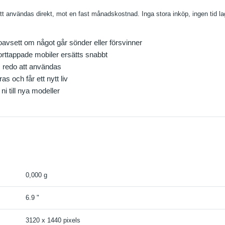
tt användas direkt, mot en fast månadskostnad. Inga stora inköp, ingen tid la
sett om något går sönder eller försvinner
borttappade mobiler ersätts snabbt
s redo att användas
s och får ett nytt liv
ni till nya modeller
0,000 g
6.9 "
3120 x 1440 pixels