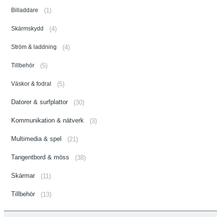
Billaddare
(1)
Skärmskydd
(4)
Ström & laddning
(4)
Tillbehör
(5)
Väskor & fodral
(5)
Datorer & surfplattor
(30)
Kommunikation & nätverk
(3)
Multimedia & spel
(21)
Tangentbord & möss
(38)
Skärmar
(11)
Tillbehör
(13)