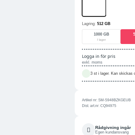
Lagring:
512 GB
1000 GB
I lager
Logga in för pris
exkl. moms
3 st i lager. Kan skicka
Artikel nr:
SM-S948BZKGEUB
Dist. art.nr: CQ94975
Rådgivning ingår
Egen kundansvarig