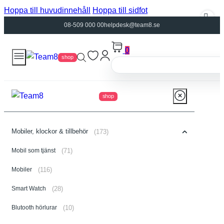
Hoppa till huvudinnehåll
Hoppa till sidfot
08-509 000 00
helpdesk@team8.se
0
shop
shop
Mobiler, klockor & tillbehör
(173)
Mobil som tjänst
(71)
Mobiler
(116)
Smart Watch
(28)
Blutooth hörlurar
(10)