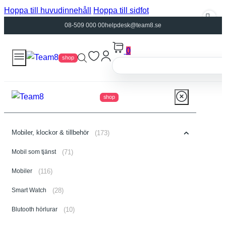
Hoppa till huvudinnehåll
Hoppa till sidfot
08-509 000 00
helpdesk@team8.se
0
shop
shop
Mobiler, klockor & tillbehör
(173)
Mobil som tjänst
(71)
Mobiler
(116)
Smart Watch
(28)
Blutooth hörlurar
(10)