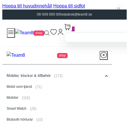
Hoppa till huvudinnehåll
Hoppa till sidfot
08-509 000 00
helpdesk@team8.se
0
shop
shop
Mobiler, klockor & tillbehör
(173)
Mobil som tjänst
(71)
Mobiler
(116)
Smart Watch
(28)
Blutooth hörlurar
(10)