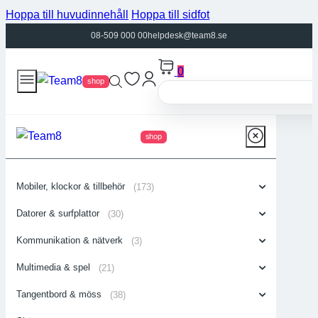
Hoppa till huvudinnehåll
Hoppa till sidfot
08-509 000 00
helpdesk@team8.se
0
shop
shop
Mobiler, klockor & tillbehör
(173)
Datorer & surfplattor
(30)
Kommunikation & nätverk
(3)
Multimedia & spel
(21)
Tangentbord & möss
(38)