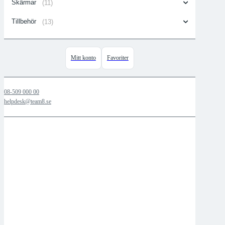
Skärmar
(11)
Tillbehör
(13)
Mitt konto
Favoriter
08-509 000 00
helpdesk@team8.se