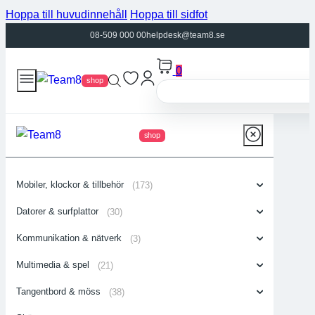
Hoppa till huvudinnehåll
Hoppa till sidfot
08-509 000 00
helpdesk@team8.se
0
shop
shop
Mobiler, klockor & tillbehör
(173)
Datorer & surfplattor
(30)
Kommunikation & nätverk
(3)
Multimedia & spel
(21)
Tangentbord & möss
(38)