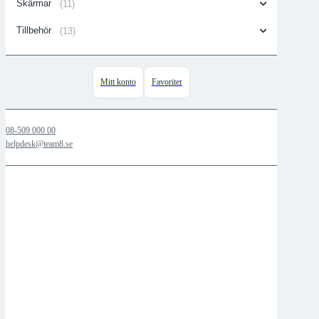
Skärmar
(11)
Tillbehör
(13)
Mitt konto
Favoriter
08-509 000 00
helpdesk@team8.se