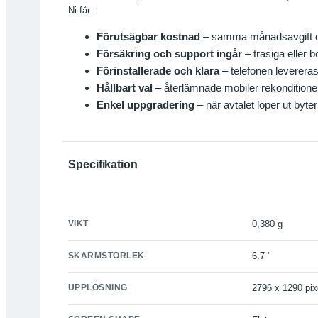
Ni får:
Förutsägbar kostnad
– samma månadsavgift oav
Försäkring och support ingår
– trasiga eller 
Förinstallerade och klara
– telefonen leverera
Hållbart val
– återlämnade mobiler rekonditionera
Enkel uppgradering
– när avtalet löper ut byter 
Specifikation
VIKT
0,380 g
SKÄRMSTORLEK
6.7 "
UPPLÖSNING
2796 x 1290 pix