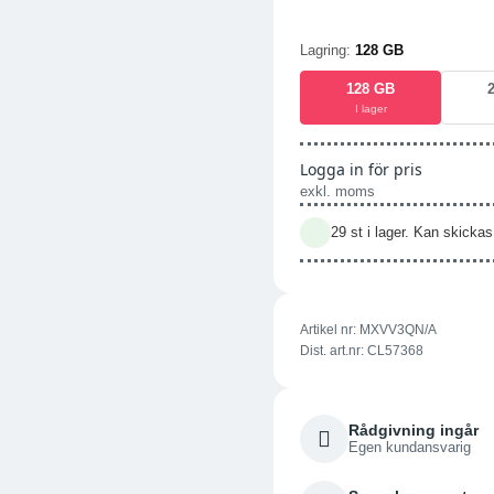
Lagring:
128 GB
128 GB
I lager
Logga in för pris
exkl. moms
29 st i lager. Kan skick
Artikel nr:
MXVV3QN/A
Dist. art.nr: CL57368
Rådgivning ingår
Egen kundansvarig