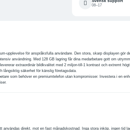
Svensk support
08–17
m-upplevelse för anspråksfulla användare. Den stora, skarp displayen gör de
ntensiv användning. Med 128 GB lagring får dina medarbetare gott om utrymm
ererar extraordinär bildkvalitet med 2 miljon-till-1 kontrast och extremt högt
 långsiktig säkerhet för känslig företagsdata.
rbetare som behöver en premiumtelefon utan kompromisser. Investera i en enh
ser.
tt användas direkt, mot en fast månadskostnad. Inga stora inköp, ingen tid la