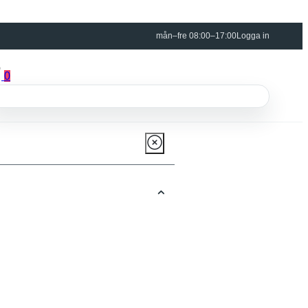
mån–fre 08:00–17:00
Logga in
0