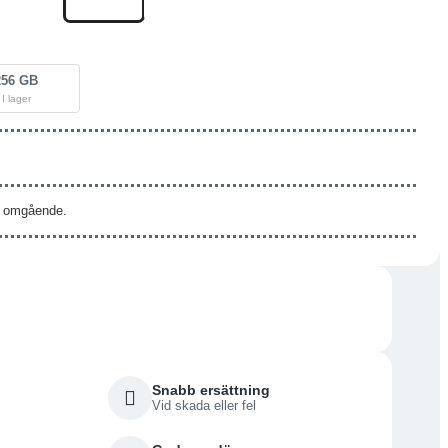
256 GB
I lager
as omgående.
Snabb ersättning
Vid skada eller fel