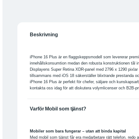
Beskrivning
iPhone 16 Plus är en flaggskeppsmodell som levererar premiu
innehållskonsumtion medan den robusta konstruktionen tål i
Displayens Super Retina XDR-panel med 2796 x 1290 pixlar lev
tillsammans med iOS 18 säkerställer blixtrande prestanda och
iPhone 16 Plus är perfekt för chefer, säljare och kunskapsa
kontakta oss idag för att diskutera volymlicenser och B2B-pri
Varför Mobil som tjänst?
Mobiler som bara fungerar – utan att binda kapital
Med mobil som tjänst får era medarbetare rätt telefon, redo a