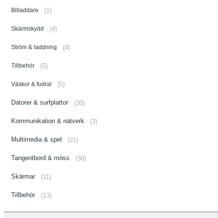
Billaddare
(1)
Skärmskydd
(4)
Ström & laddning
(4)
Tillbehör
(5)
Väskor & fodral
(5)
Datorer & surfplattor
(30)
Kommunikation & nätverk
(3)
Multimedia & spel
(21)
Tangentbord & möss
(38)
Skärmar
(11)
Tillbehör
(13)