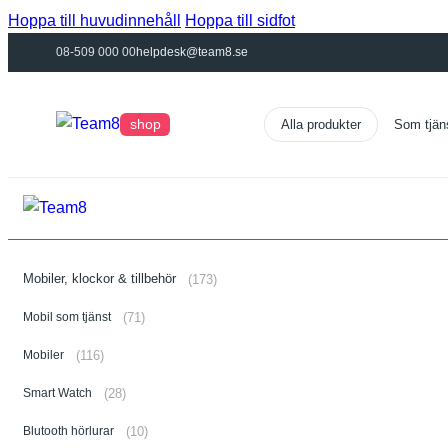
Hoppa till huvudinnehåll
Hoppa till sidfot
08-509 000 00
helpdesk@team8.se
shop
Som tjän
Mobiler, klockor & tillbehör
(173)
Mobil som tjänst
(71)
Mobiler
(116)
Smart Watch
(28)
Blutooth hörlurar
(10)