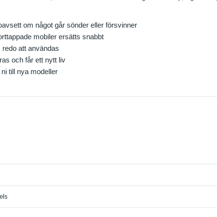
sett om något går sönder eller försvinner
borttappade mobiler ersätts snabbt
s redo att användas
s och får ett nytt liv
ni till nya modeller
els