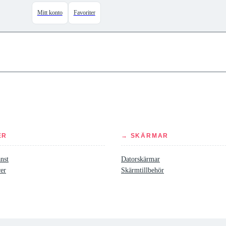
Mitt konto
Favoriter
ER
→ SKÄRMAR
nst
Datorskärmar
rer
Skärmtillbehör