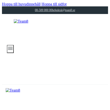
Hoppa till huvudinnehåll
Hoppa till sidfot
08-509 000 00
helpdesk@team8.se