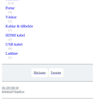
(13)
Portar
(3)
Väskor
(2)
Kablar & tillbehör
(7)
HDMI kabel
(3)
USB-kabel
(4)
Laddare
(1)
Mitt konto
Favoriter
08-509 000 00
helpdesk@team8.se