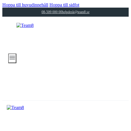
Hoppa till huvudinnehåll
Hoppa till sidfot
08-509 000 00
helpdesk@team8.se